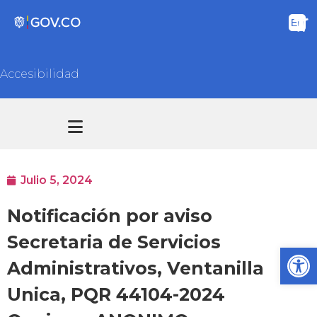
Accesibilidad
Transparencia y acceso información pública
Atención y Servicios a la ciudadanía
Julio 5, 2024
Notificación por aviso
Secretaria de Servicios
Ab
Administrativos, Ventanilla
Unica, PQR 44104-2024