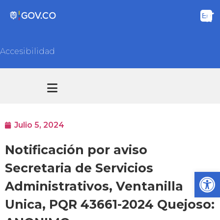
Accesibilidad
Transparencia y acceso información pública
Atención y Servicios a la ciudadanía
Julio 5, 2024
Notificación por aviso
Secretaria de Servicios
Ab
Administrativos, Ventanilla
Unica, PQR 43661-2024 Quejoso: