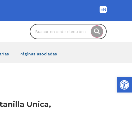
arías
Páginas asociadas
Ab
tanilla Unica,