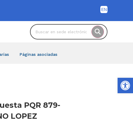
arías
Páginas asociadas
Ab
spuesta PQR 879-
ANO LOPEZ