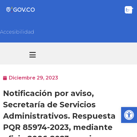
Accesibilidad
Transparencia y acceso información pública
Atención y Servicios a la ciudadanía
Diciembre 29, 2023
Notificación por aviso,
Secretaría de Servicios
Ab
Administrativos. Respuesta
PQR 85974-2023, mediante