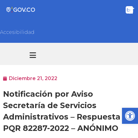
Accesibilidad
Transparencia y acceso información pública
Atención y Servicios a la ciudadanía
Diciembre 21, 2022
Notificación por Aviso
Secretaría de Servicios
Ab
Administrativos – Respuesta
PQR 82287-2022 – ANÓNIMO