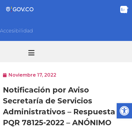
Accesibilidad
Transparencia y acceso información pública
Atención y Servicios a la ciudadanía
Noviembre 17, 2022
Notificación por Aviso
Secretaría de Servicios
Ab
Administrativos – Respuesta
PQR 78125-2022 – ANÓNIMO