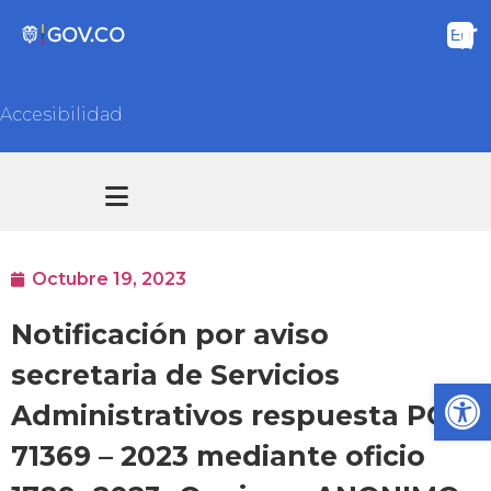
Accesibilidad
Transparencia y acceso información pública
Atención y Servicios a la ciudadanía
Octubre 19, 2023
Notificación por aviso
secretaria de Servicios
Ab
Administrativos respuesta PQR
71369 – 2023 mediante oficio