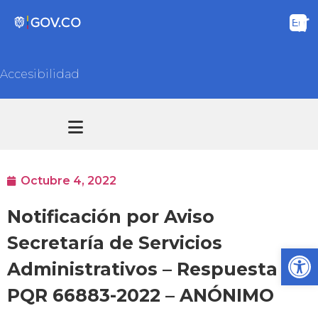
Accesibilidad
Transparencia y acceso información pública
Atención y Servicios a la ciudadanía
Octubre 4, 2022
Notificación por Aviso
Secretaría de Servicios
Ab
Administrativos – Respuesta
PQR 66883-2022 – ANÓNIMO