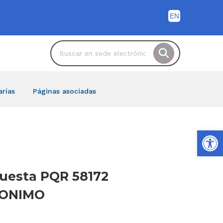
arías
Páginas asociadas
Ab
spuesta PQR 58172
ANONIMO