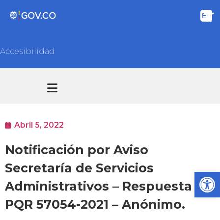
Accesibilidad
Transparencia y acceso información pública
Atención y Servicios a la ciudadanía
Abril 5, 2022
Notificación por Aviso
Secretaría de Servicios
Ab
Administrativos – Respuesta
PQR 57054-2021 – Anónimo.