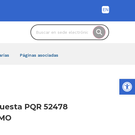
arías
Páginas asociadas
Ab
spuesta PQR 52478
IMO