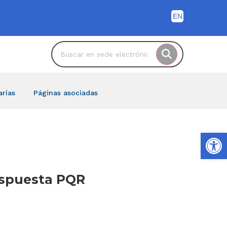
arías
Páginas asociadas
Ab
Respuesta PQR