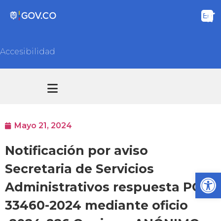
Accesibilidad
Transparencia y acceso información pública
Atención y Servicios a la ciudadanía
Mayo 21, 2024
Notificación por aviso
Secretaria de Servicios
Ab
Administrativos respuesta PQR
33460-2024 mediante oficio