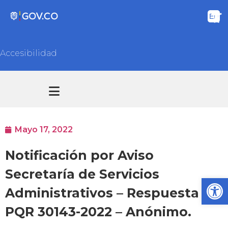
Accesibilidad
Transparencia y acceso información pública
Atención y Servicios a la ciudadanía
Mayo 17, 2022
Notificación por Aviso
Secretaría de Servicios
Ab
Administrativos – Respuesta
PQR 30143-2022 – Anónimo.