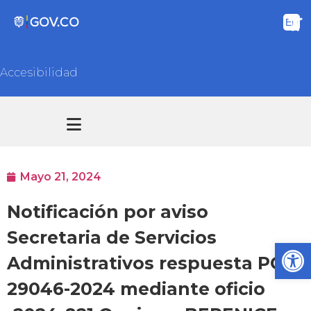
Accesibilidad
Transparencia y acceso información pública
Atención y Servicios a la ciudadanía
Mayo 21, 2024
Notificación por aviso
Secretaria de Servicios
Ab
Administrativos respuesta PQR
29046-2024 mediante oficio