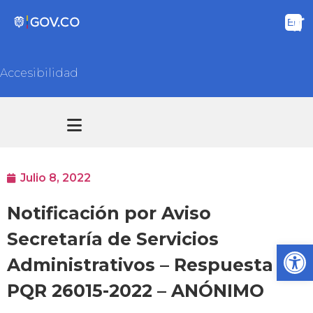
Accesibilidad
Transparencia y acceso información pública
Atención y Servicios a la ciudadanía
Julio 8, 2022
Notificación por Aviso
Secretaría de Servicios
Ab
Administrativos – Respuesta
PQR 26015-2022 – ANÓNIMO