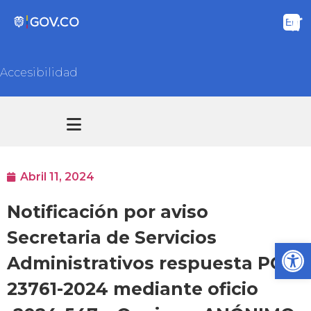
Accesibilidad
Transparencia y acceso información pública
Atención y Servicios a la ciudadanía
Abril 11, 2024
Notificación por aviso
Secretaria de Servicios
Ab
Administrativos respuesta PQR
23761-2024 mediante oficio