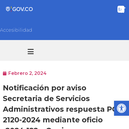
Accesibilidad
Transparencia y acceso información pública
Atención y Servicios a la ciudadanía
Febrero 2, 2024
Notificación por aviso
Secretaria de Servicios
Ab
Administrativos respuesta PQR
2120-2024 mediante oficio