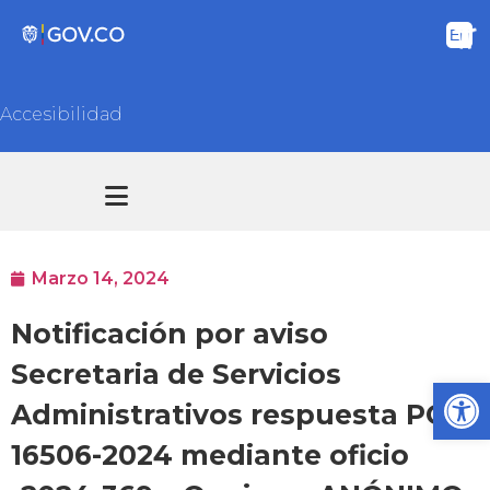
Accesibilidad
Transparencia y acceso información pública
Atención y Servicios a la ciudadanía
Marzo 14, 2024
Notificación por aviso
Secretaria de Servicios
Ab
Administrativos respuesta PQR
16506-2024 mediante oficio