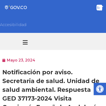
Accesibilidad
Transparencia y acceso información pública
Atención y Servicios a la ciudadanía
Mayo 23, 2024
Notificación por aviso.
Secretaria de salud. Unidad de
Ab
salud ambiental. Respuesta
GED 37173-2024 Visita