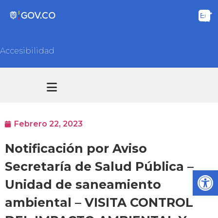
Accesibilidad
Transparencia y acceso información pública
Atención y Servicios a la ciudadanía
Febrero 22, 2023
Notificación por Aviso
Secretaría de Salud Pública –
Ab
Unidad de saneamiento
ambiental – VISITA CONTROL