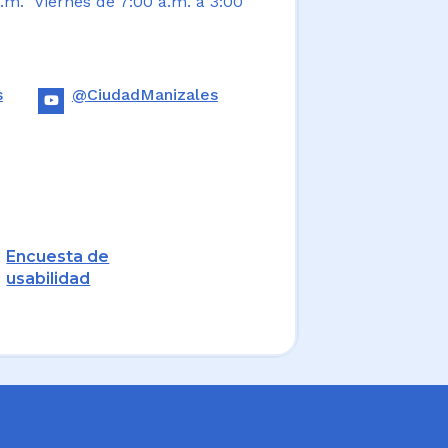
.m. Viernes de 7:00 a.m. a 3:00
s
@CiudadManizales
Encuesta de
usabilidad