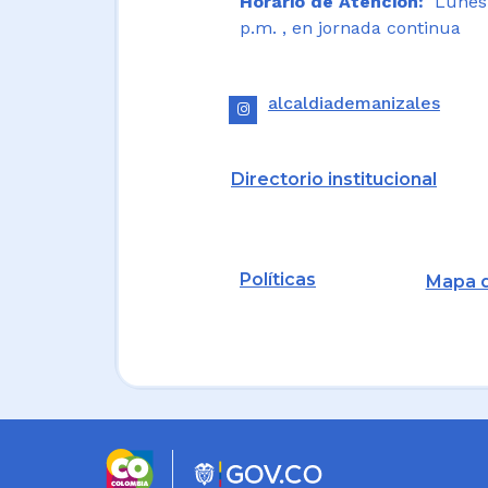
Horario de Atención:
Lunes a
p.m. , en jornada continua
alcaldiademanizales
Directorio institucional
Políticas
Mapa d