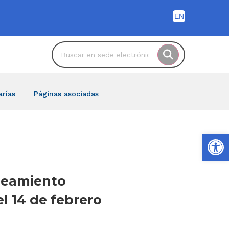
arías
Páginas asociadas
Ab
aneamiento
l 14 de febrero