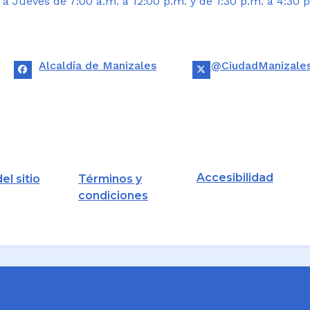
 Jueves de 7:00 a.m. a 12:00 p.m. y de 1:30 p.m. a 4:30 p
Alcaldía de Manizales
@CiudadManizale
Accesibilidad
el sitio
Términos y
condiciones