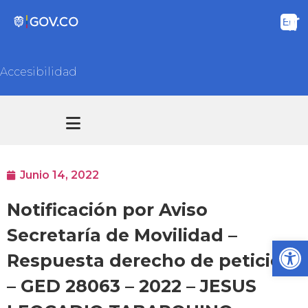
Accesibilidad
Transparencia y acceso información pública
Atención y Servicios a la ciudadanía
Junio 14, 2022
Notificación por Aviso
Secretaría de Movilidad –
Ab
Respuesta derecho de petición
– GED 28063 – 2022 – JESUS