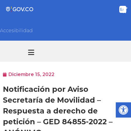
Accesibilidad
Transparencia y acceso información pública
Atención y Servicios a la ciudadanía
Diciembre 15, 2022
Notificación por Aviso
Secretaría de Movilidad –
Ab
Respuesta a derecho de
petición – GED 84855-2022 –