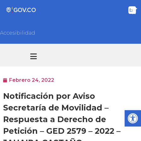
Accesibilidad
Transparencia y acceso información pública
Atención y Servicios a la ciudadanía
Febrero 24, 2022
Notificación por Aviso
Secretaría de Movilidad –
Ab
Respuesta a Derecho de
Petición – GED 2579 – 2022 –