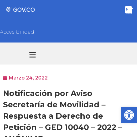
Accesibilidad
Transparencia y acceso información pública
Atención y Servicios a la ciudadanía
Marzo 24, 2022
Notificación por Aviso
Secretaría de Movilidad –
Ab
Respuesta a Derecho de
Petición – GED 10040 – 2022 –