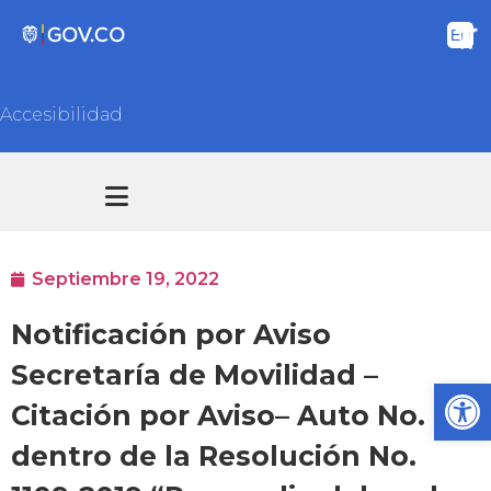
Accesibilidad
Transparencia y acceso información pública
Atención y Servicios a la ciudadanía
Septiembre 19, 2022
Notificación por Aviso
Secretaría de Movilidad –
Ab
Citación por Aviso– Auto No. 01
dentro de la Resolución No.