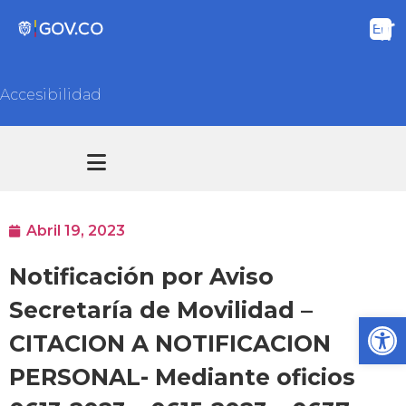
Accesibilidad
Transparencia y acceso información pública
Atención y Servicios a la ciudadanía
Abril 19, 2023
Notificación por Aviso
Secretaría de Movilidad –
Ab
CITACION A NOTIFICACION
PERSONAL- Mediante oficios