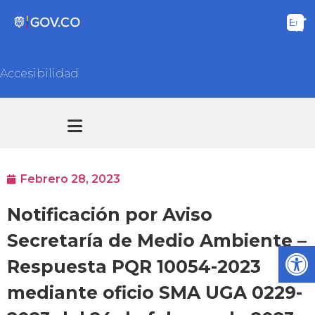
Accesibilidad
Transparencia y acceso información pública
Atención y Servicios a la ciudadanía
Febrero 28, 2023
Notificación por Aviso
Secretaría de Medio Ambiente –
Ab
Respuesta PQR 10054-2023
mediante oficio SMA UGA 0229-