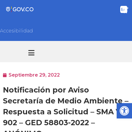
Accesibilidad
Transparencia y acceso información pública
Atención y Servicios a la ciudadanía
Septiembre 29, 2022
Notificación por Aviso
Secretaría de Medio Ambiente –
Ab
Respuesta a Solicitud – SMA VC
902 – GED 58803-2022 –