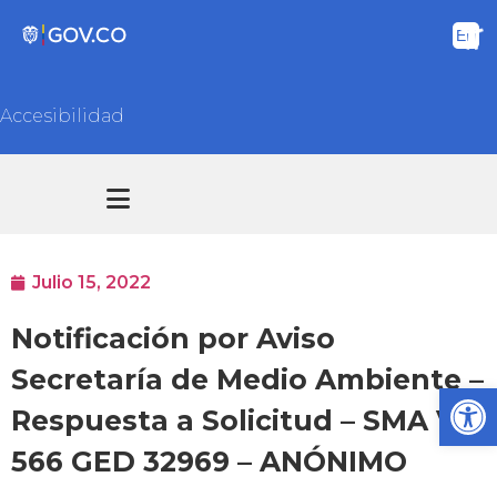
Accesibilidad
Transparencia y acceso información pública
Atención y Servicios a la ciudadanía
Julio 15, 2022
Notificación por Aviso
Secretaría de Medio Ambiente –
Ab
Respuesta a Solicitud – SMA VC
566 GED 32969 – ANÓNIMO