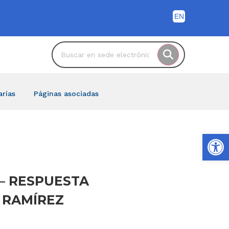
arías
Páginas asociadas
Ab
s – RESPUESTA
A RAMÍREZ