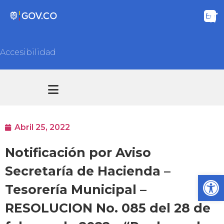
Accesibilidad
Transparencia y acceso información pública
Atención y Servicios a la ciudadanía
Abril 25, 2022
Notificación por Aviso
Secretaría de Hacienda –
Ab
Tesorería Municipal –
RESOLUCION No. 085 del 28 de