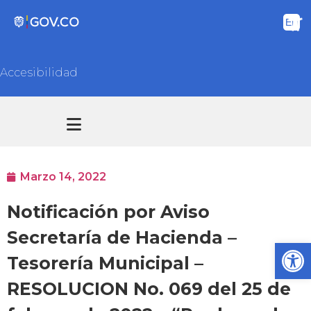
Accesibilidad
Transparencia y acceso información pública
Atención y Servicios a la ciudadanía
Marzo 14, 2022
Notificación por Aviso
Secretaría de Hacienda –
Ab
Tesorería Municipal –
RESOLUCION No. 069 del 25 de