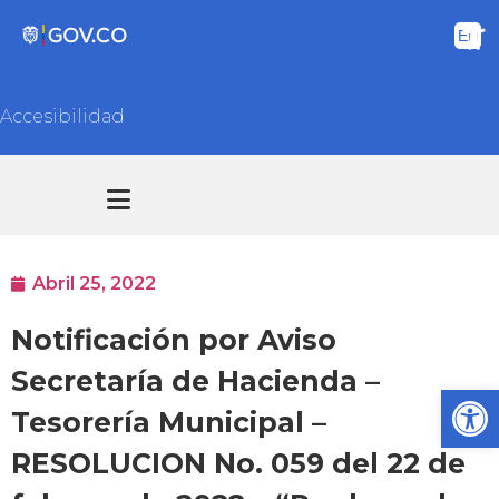
Accesibilidad
Transparencia y acceso información pública
Atención y Servicios a la ciudadanía
Abril 25, 2022
Notificación por Aviso
Secretaría de Hacienda –
Ab
Tesorería Municipal –
RESOLUCION No. 059 del 22 de