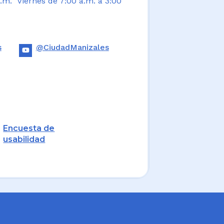
.m. Viernes de 7:00 a.m. a 3:00
s
@CiudadManizales
Encuesta de
usabilidad