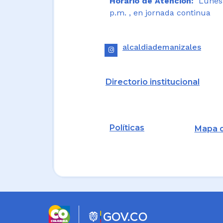
Horario de Atención:
Lunes a
p.m. , en jornada continua
alcaldiademanizales
Directorio institucional
Políticas
Mapa d