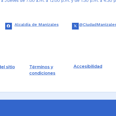
 Jueves de 7:00 a.m. a 12:00 p.m. y de 1:30 p.m. a 4:30 p
Alcaldía de Manizales
@CiudadManizale
Accesibilidad
el sitio
Términos y
condiciones