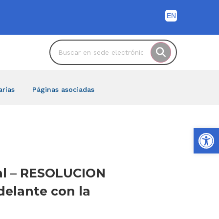
arías
Páginas asociadas
Ab
pal – RESOLUCION
delante con la