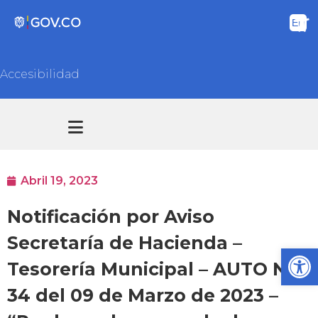
Accesibilidad
Transparencia y acceso información pública
Atención y Servicios a la ciudadanía
Abril 19, 2023
Notificación por Aviso
Secretaría de Hacienda –
Ab
Tesorería Municipal – AUTO No.
34 del 09 de Marzo de 2023 –