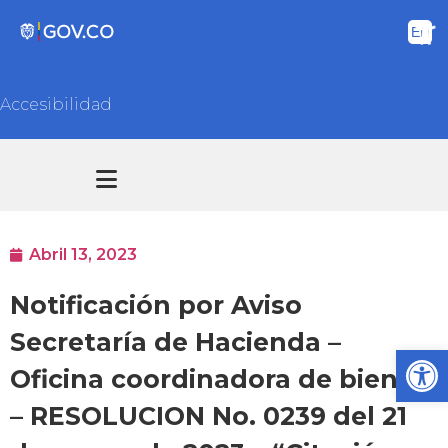
Accesibilidad
Transparencia y acceso información pública
Atención y Servicios a la ciudadanía
Abril 13, 2023
Notificación por Aviso
Secretaría de Hacienda –
Ab
Oficina coordinadora de bienes
– RESOLUCION No. 0239 del 21