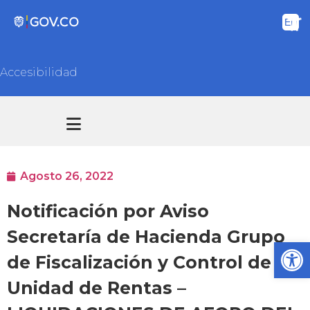
Accesibilidad
Transparencia y acceso información pública
Atención y Servicios a la ciudadanía
Agosto 26, 2022
Notificación por Aviso
Secretaría de Hacienda Grupo
Ab
de Fiscalización y Control de la
Unidad de Rentas –