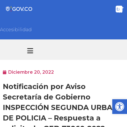
Accesibilidad
Transparencia y acceso información pública
Atención y Servicios a la ciudadanía
Diciembre 20, 2022
Notificación por Aviso
Secretaría de Gobierno
Ab
INSPECCIÓN SEGUNDA URBANA
DE POLICIA – Respuesta a