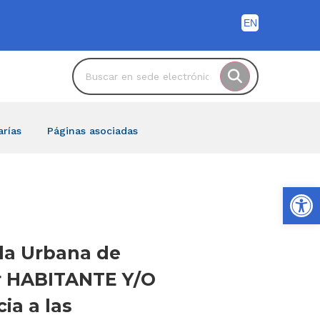
arías
Páginas asociadas
Ab
nda Urbana de
or HABITANTE Y/O
ia a las