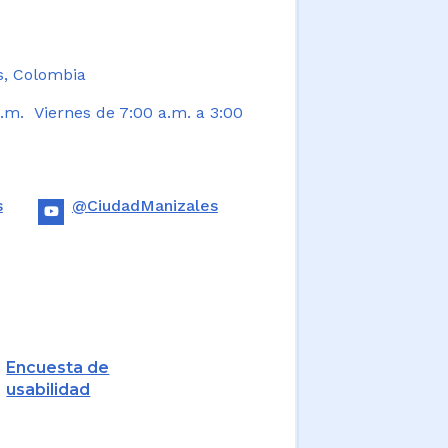
s, Colombia
.m. Viernes de 7:00 a.m. a 3:00
s
@CiudadManizales
Encuesta de
usabilidad