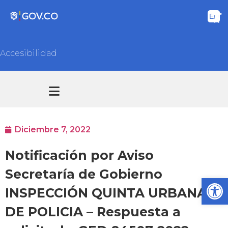
Accesibilidad
Transparencia y acceso información pública
Atención y Servicios a la ciudadanía
Diciembre 7, 2022
Notificación por Aviso
Secretaría de Gobierno
Ab
INSPECCIÓN QUINTA URBANA
DE POLICIA – Respuesta a