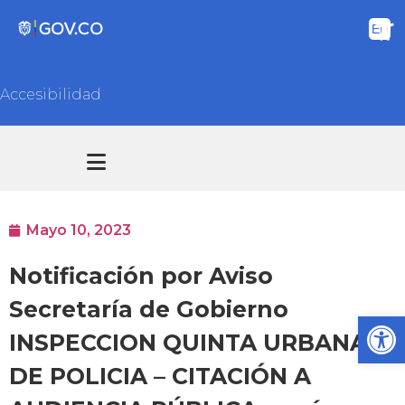
Accesibilidad
Transparencia y acceso información pública
Atención y Servicios a la ciudadanía
Mayo 10, 2023
Notificación por Aviso
Secretaría de Gobierno
Ab
INSPECCION QUINTA URBANA
DE POLICIA – CITACIÓN A