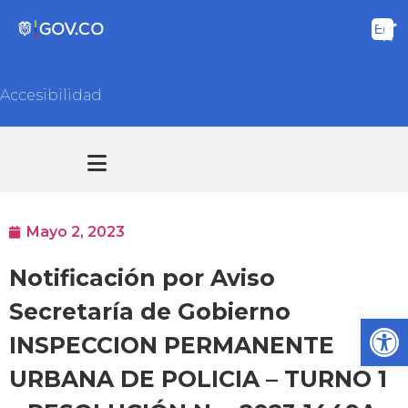
Accesibilidad
Transparencia y acceso información pública
Atención y Servicios a la ciudadanía
Mayo 2, 2023
Notificación por Aviso
Secretaría de Gobierno
Ab
INSPECCION PERMANENTE
URBANA DE POLICIA – TURNO 1