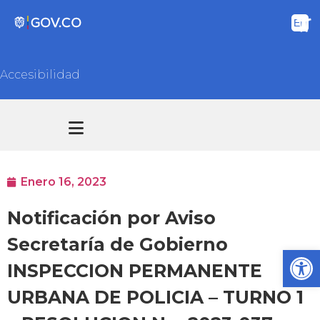
Accesibilidad
Transparencia y acceso información pública
Atención y Servicios a la ciudadanía
Enero 16, 2023
Notificación por Aviso
Secretaría de Gobierno
Ab
INSPECCION PERMANENTE
URBANA DE POLICIA – TURNO 1