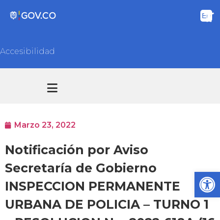
Accesibilidad
Transparencia y acceso información pública
Atención y Servicios a la ciudadanía
Marzo 23, 2022
Notificación por Aviso
Secretaría de Gobierno
Ab
INSPECCION PERMANENTE
URBANA DE POLICIA – TURNO 1