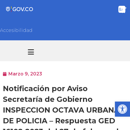
Accesibilidad
Transparencia y acceso información pública
Atención y Servicios a la ciudadanía
Marzo 9, 2023
Notificación por Aviso
Secretaría de Gobierno
Ab
INSPECCION OCTAVA URBANA
DE POLICIA – Respuesta GED