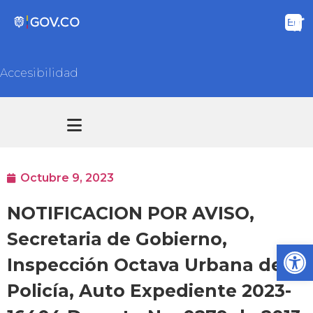
Accesibilidad
Transparencia y acceso información pública
Atención y Servicios a la ciudadanía
Octubre 9, 2023
NOTIFICACION POR AVISO,
Secretaria de Gobierno,
Ab
Inspección Octava Urbana de
Policía, Auto Expediente 2023-