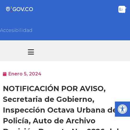
Accesibilidad
Transparencia y acceso información pública
Atención y Servicios a la ciudadanía
Enero 5, 2024
NOTIFICACIÓN POR AVISO,
Secretaria de Gobierno,
Ab
Inspección Octava Urbana de
Policía, Auto de Archivo